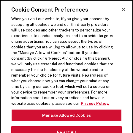
SKIP TO MAIN CONTENT
Visit the Five Guys homepage
Cookie Consent Preferences
ORDER NOW
Open Site Navigation
When you visit our website, if you give your consent by
accepting all cookies we and our third-party providers
will use cookies and other trackers to personalize your
experience, to conduct analytics, and to provide targeted
online advertising. You can also select the types of
cookies that you are willing to allow us to use by clicking
FIVE GUYS NEWS
the "Manage Allowed Cookies" button. If you don’t
consent (by clicking “Reject All” or closing this banner),
we will only use essential and functional cookies that are
Extra, extra doesn't just apply to our toppings. Here's
necessary for the functioning of the website and to
where you'll find Five Guys news updates.
remember your choice for future visits. Regardless of
what you choose now, you can change your mind at any
time by using our cookie tool, which will set a cookie on
HOT OFF THE PRESS
your device to remember your preferences. For more
information about our privacy practices and how our
website uses cookies, please see our
Privacy Policy.
MENTIONS DANS LES
NEWS
Ope
MÉDIAS
Manage Allowed Cookies
Reject All