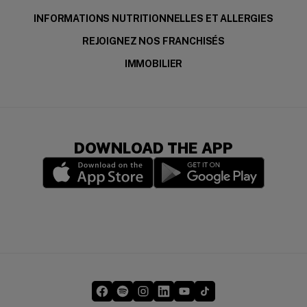
INFORMATIONS NUTRITIONNELLES ET ALLERGIES
REJOIGNEZ NOS FRANCHISÉS
IMMOBILIER
DOWNLOAD THE APP
(opens in a new window)
(opens in a new wi
Five Guys on Facebook
Five Guys on Spotify
Five Guys on Instagram
Five Guys on LinkedIn
Five Guys on YouTube
Five Guys on TikTok
(opens in a new window)
(opens in a new window)
(opens in a new window)
(opens in a new window)
(opens in a new window)
(opens in a new windo