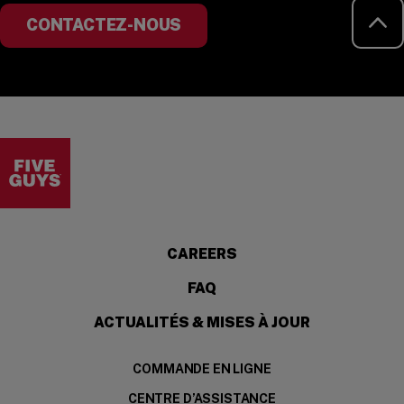
RE
CONTACTEZ-NOUS
Visit the Five Guys homepage
CAREERS
FAQ
ACTUALITÉS & MISES À JOUR
COMMANDE EN LIGNE
CENTRE D’ASSISTANCE