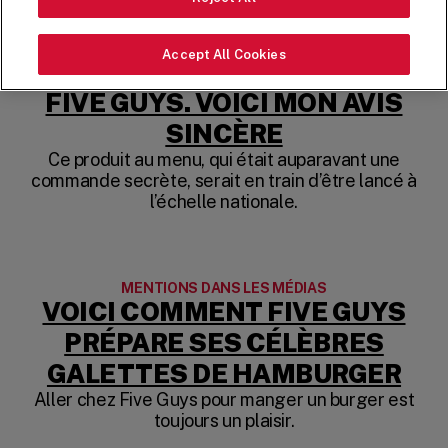
MENTIONS DANS LES MÉDIAS
Accept All Cookies
J’AI GOÛTÉ LE PATTY MELT DE
FIVE GUYS. VOICI MON AVIS
(OPENS IN A
SINCÈRE
Ce produit au menu, qui était auparavant une
commande secrète, serait en train d’être lancé à
l’échelle nationale.
MENTIONS DANS LES MÉDIAS
VOICI COMMENT FIVE GUYS
PRÉPARE SES CÉLÈBRES
(OP
GALETTES DE HAMBURGER
Aller chez Five Guys pour manger un burger est
toujours un plaisir.