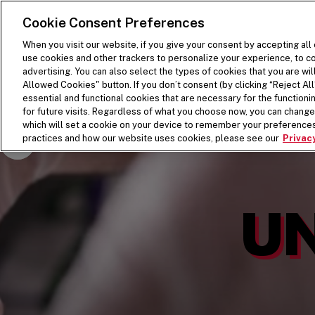
SKIP TO MAIN CONTENT
Visit the Five Guys homepage
Cookie Consent Preferences
When you visit our website, if you give your consent by accepting all
use cookies and other trackers to personalize your experience, to co
advertising. You can also select the types of cookies that you are wil
Allowed Cookies" button. If you don’t consent (by clicking “Reject All”
essential and functional cookies that are necessary for the function
for future visits. Regardless of what you choose now, you can change 
which will set a cookie on your device to remember your preferences
Pause Video
practices and how our website uses cookies, please see our
Privacy
UN