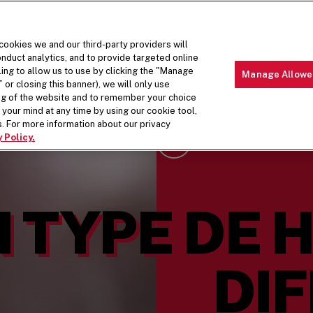
 cookies we and our third-party providers will
nduct analytics, and to provide targeted online
ling to allow us to use by clicking the "Manage
Manage Allowe
 or closing this banner), we will only use
LIEUX
MENU
À PROPOS DE NOS PLATS
À PROPO
ing of the website and to remember your choice
your mind at any time by using our cookie tool,
. For more information about our privacy
 Policy.
Scroll Down
 TYPE DE 
DI