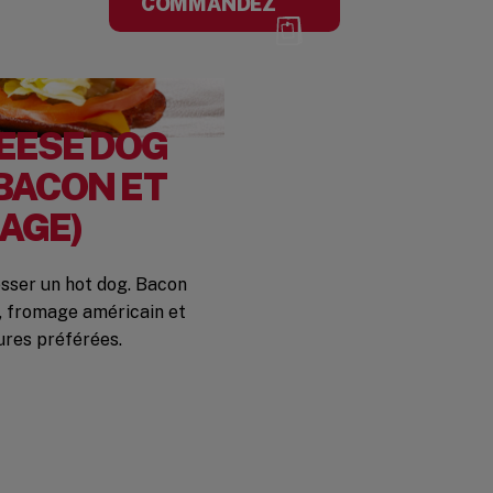
COMMANDEZ
EESE DOG
BACON ET
AGE)
esser un hot dog. Bacon
, fromage américain et
ures préférées.