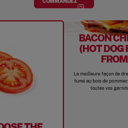
COMMANDEZ
BACON CH
(HOT DOG 
FROM
La meilleure façon de dr
fumé au bois de pommier
toutes vos garnit
OOSE THE