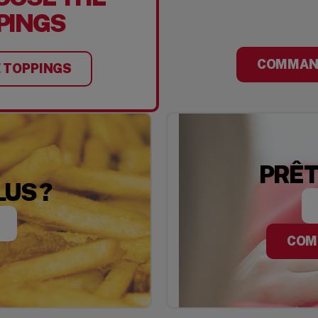
PINGS
COMMAN
 TOPPINGS
PRÊT
LUS ?
COM