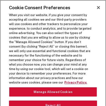
SKIP TO MAIN CONTENT
Visit the Five Guys homepage
Cookie Consent Preferences
ORDER NOW
Open Site Navigation
When you visit our website, if you give your consent by
accepting all cookies we and our third-party providers
will use cookies and other trackers to personalize your
experience, to conduct analytics, and to provide targeted
online advertising. You can also select the types of
cookies that you are willing to allow us to use by clicking
the "Manage Allowed Cookies" button. If you don’t
consent (by clicking “Reject All” or closing this banner),
we will only use essential and functional cookies that are
necessary for the functioning of the website and to
remember your choice for future visits. Regardless of
what you choose now, you can change your mind at any
time by using our cookie tool, which will set a cookie on
your device to remember your preferences. For more
information about our privacy practices and how our
CLASSIQUES
website uses cookies, please see our
Privacy Policy.
Pause Video
RÉCONFORTANTS.
Manage Allowed Cookies
FRAÎCHEMENT
Reject All