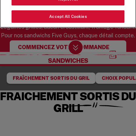
PRÉPARÉS.
Accept All Cookies
Légumes grillés, bacon croustillant, fromage fondant.
Pour nos sandwichs Five Guys, chaque détail compte.
COMMENCEZ VOTRE COMMANDE
Scroll Down
SANDWICHES
FRAÎCHEMENT SORTIS DU GRIL
CHOIX POPUL
FRAICHEMENT SORTIS DU
GRILL