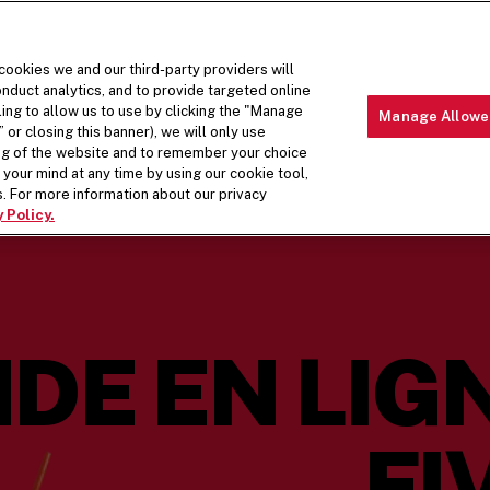
 cookies we and our third-party providers will
nduct analytics, and to provide targeted online
ling to allow us to use by clicking the "Manage
Manage Allowe
 or closing this banner), we will only use
LIEUX
MENU
À PROPOS DE NOS PLATS
À PROPO
ing of the website and to remember your choice
your mind at any time by using our cookie tool,
. For more information about our privacy
 Policy.
E EN LIG
FI