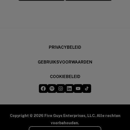
(opens in a new window)
(opens in a new wi
PRIVACYBELEID
GEBRUIKSVOORWAARDEN
COOKIEBELEID
Five Guys op Facebook
Five Guys op Spotify
Five Guys op Instagram
Five Guys op LinkedIn
Five Guys op YouTube
Five Guys op TikTok
(opens in a new window)
(opens in a new window)
(opens in a new window)
(opens in a new window)
(opens in a new window)
(opens in a new windo
Copyright © 2026 Five Guys Enterprises, LLC. Alle rechten
voorbehouden.
Selecteer je regio