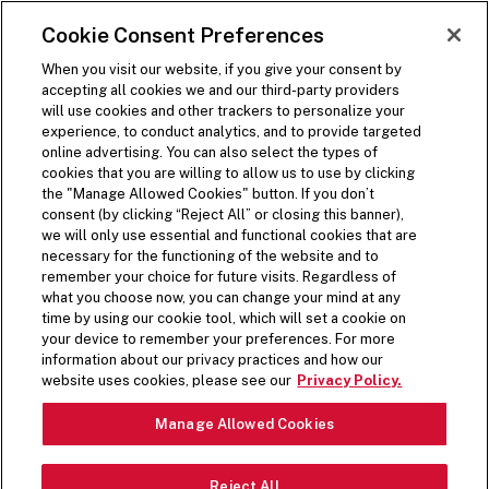
DOORGAAN NAAR HOOFDCONTENT
Visit the Five Guys homepage
Cookie Consent Preferences
BESTEL NU
Websitenavigatie openen
When you visit our website, if you give your consent by
accepting all cookies we and our third-party providers
will use cookies and other trackers to personalize your
experience, to conduct analytics, and to provide targeted
online advertising. You can also select the types of
cookies that you are willing to allow us to use by clicking
the "Manage Allowed Cookies" button. If you don’t
consent (by clicking “Reject All” or closing this banner),
we will only use essential and functional cookies that are
necessary for the functioning of the website and to
remember your choice for future visits. Regardless of
what you choose now, you can change your mind at any
time by using our cookie tool, which will set a cookie on
your device to remember your preferences. For more
information about our privacy practices and how our
website uses cookies, please see our
Privacy Policy.
Manage Allowed Cookies
Reject All