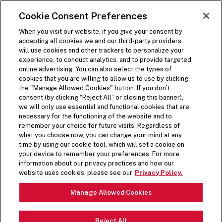
DOORGAAN NAAR HOOFDCONTENT
Visit the Five Guys homepage
Cookie Consent Preferences
BESTEL NU
Websitenavigatie openen
When you visit our website, if you give your consent by
accepting all cookies we and our third-party providers
will use cookies and other trackers to personalize your
experience, to conduct analytics, and to provide targeted
online advertising. You can also select the types of
cookies that you are willing to allow us to use by clicking
the "Manage Allowed Cookies" button. If you don’t
consent (by clicking “Reject All” or closing this banner),
we will only use essential and functional cookies that are
necessary for the functioning of the website and to
remember your choice for future visits. Regardless of
what you choose now, you can change your mind at any
time by using our cookie tool, which will set a cookie on
your device to remember your preferences. For more
information about our privacy practices and how our
website uses cookies, please see our
Privacy Policy.
Manage Allowed Cookies
Reject All