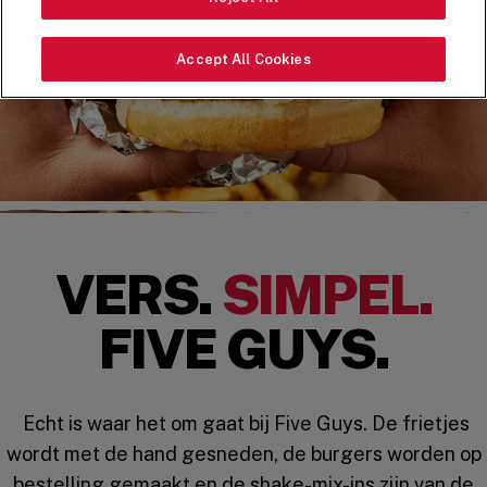
Accept All Cookies
VERS.
SIMPEL.
FIVE GUYS.
Echt is waar het om gaat bij Five Guys. De frietjes
wordt met de hand gesneden, de burgers worden op
bestelling gemaakt en de shake-mix-ins zijn van de