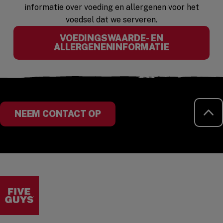
informatie over voeding en allergenen voor het
voedsel dat we serveren.
VOEDINGSWAARDE- EN
(OPENS IN 
ALLERGENENINFORMATIE
TE
NEEM CONTACT OP
Visit the Five Guys homepage