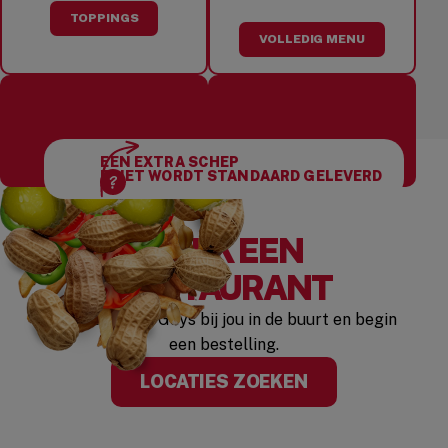
TOPPINGS
VOLLEDIG MENU
EEN EXTRA SCHEP
15 GRATIS TOPPINGS
NIEUWSGIERIG NAAR
FRIET WORDT STANDAARD GELEVERD
OM UIT TE KIEZEN
ONZE PINDA’S?
ZOEK EEN
RESTAURANT
Zoek een Five Guys bij jou in de buurt en begin
een bestelling.
(OPENS IN A N
LOCATIES ZOEKEN