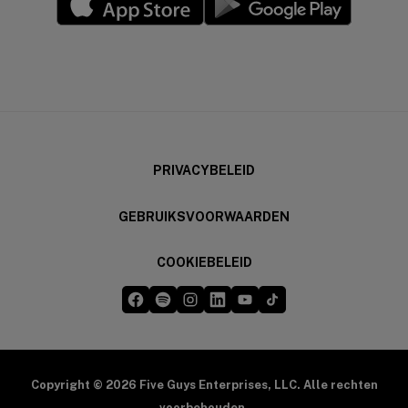
(opens in a new window)
(opens in a new wi
PRIVACYBELEID
GEBRUIKSVOORWAARDEN
COOKIEBELEID
Five Guys op Facebook
Five Guys op Spotify
Five Guys op Instagram
Five Guys op LinkedIn
Five Guys op YouTube
Five Guys op TikTok
(opens in a new window)
(opens in a new window)
(opens in a new window)
(opens in a new window)
(opens in a new window)
(opens in a new windo
Copyright © 2026 Five Guys Enterprises, LLC. Alle rechten
voorbehouden.